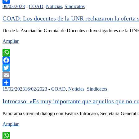
09/03/2023
-
COAD
,
Noticias
,
Sindicatos
Compartir
COAD: Los docentes de la UNR rechazaron la oferta s
Desde la Asociación Gremial de Docentes e Investigadores de la UN
Ampliar
WhatsApp
Facebook
Twitter
Email
15/02/2023
16/02/2023
-
COAD
,
Noticias
,
Sindicatos
Compartir
Introcaso: «Es muy importante que aquellos que no c
Panorama Gremial dialogo con Beatriz Introcaso, Secretaria General
Ampliar