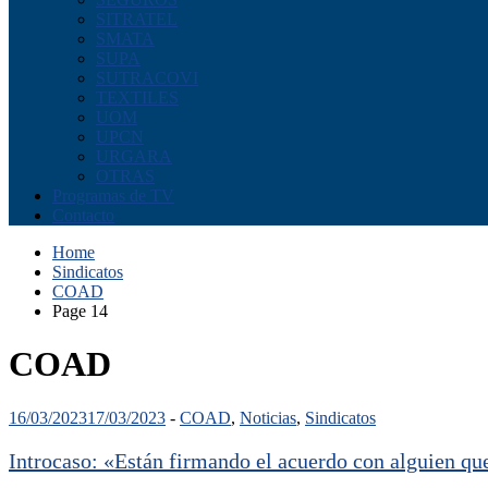
SITRATEL
SMATA
SUPA
SUTRACOVI
TEXTILES
UOM
UPCN
URGARA
OTRAS
Programas de TV
Contacto
Home
Sindicatos
COAD
Page 14
COAD
16/03/2023
17/03/2023
-
COAD
,
Noticias
,
Sindicatos
Introcaso: «Están firmando el acuerdo con alguien qu