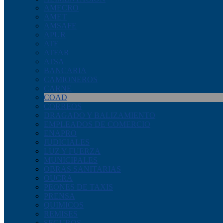
AMECRO
AMET
AMSAFE
APUR
ATE
ATFAR
ATSA
BANCARIA
CAMIONEROS
CARNE
COAD
CORREOS
DRAGADO Y BALIZAMIENTO
EMPLEADOS DE COMERCIO
ENAPRO
JUDICIALES
LUZ Y FUERZA
MUNICIPALES
OBRAS SANITARIAS
OUCRA
PEONES DE TAXIS
PRENSA
QUIMICOS
REMISES
SEGUROS