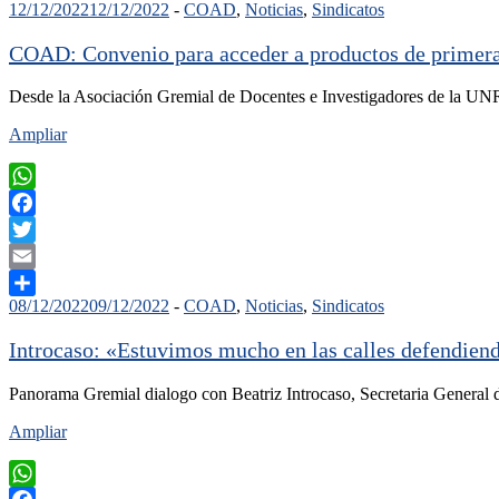
12/12/2022
12/12/2022
-
COAD
,
Noticias
,
Sindicatos
Compartir
COAD: Convenio para acceder a productos de primera
Desde la Asociación Gremial de Docentes e Investigadores de la UN
Ampliar
WhatsApp
Facebook
Twitter
Email
08/12/2022
09/12/2022
-
COAD
,
Noticias
,
Sindicatos
Compartir
Introcaso: «Estuvimos mucho en las calles defendien
Panorama Gremial dialogo con Beatriz Introcaso, Secretaria General 
Ampliar