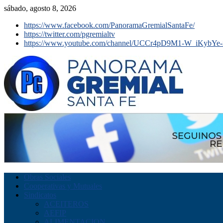
sábado, agosto 8, 2026
https://www.facebook.com/PanoramaGremialSantaFe/
https://twitter.com/pgremialtv
https://www.youtube.com/channel/UCCr4pD9M1-W_iKybYe-
Obras Sociales
Cooperativas y Mutuales
Sindicatos
ACEITEROS
AEFIP
ALIMENTACION