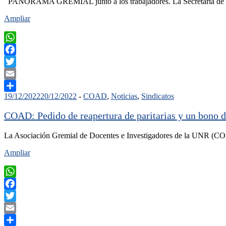
PANORAMA GREMIAL junto a los trabajadores. La Secretaría de Polí
Ampliar
WhatsApp
Facebook
Twitter
Email
19/12/2022
20/12/2022
-
COAD
,
Noticias
,
Sindicatos
Compartir
COAD: Pedido de reapertura de paritarias y un bono d
La Asociación Gremial de Docentes e Investigadores de la UNR (COAD
Ampliar
WhatsApp
Facebook
Twitter
Email