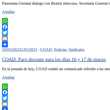
Panorama Gremial dialogo con Beatriz introcaso, Secretaria General 
Ampliar
WhatsApp
Facebook
Twitter
Email
10/03/2023
11/03/2023
-
COAD
,
Noticias
,
Sindicatos
Compartir
COAD: Paro docente para los días 16 y 17 de marzo
En la jornada de hoy, COAD emitió un comunicado referido a las me
Ampliar
WhatsApp
Facebook
Twitter
Email