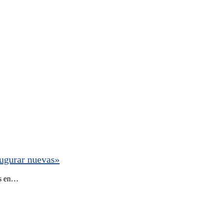
augurar nuevas»
os en…