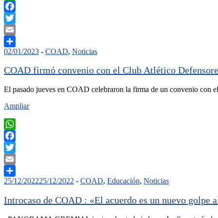
WhatsApp
Facebook
Twitter
Email
02/01/2023
-
COAD
,
Noticias
Compartir
COAD firmó convenio con el Club Atlético Defensore
El pasado jueves en COAD celebraron la firma de un convenio con e
Ampliar
WhatsApp
Facebook
Twitter
Email
25/12/2022
25/12/2022
-
COAD
,
Educación
,
Noticias
Compartir
Introcaso de COAD : «El acuerdo es un nuevo golpe al 